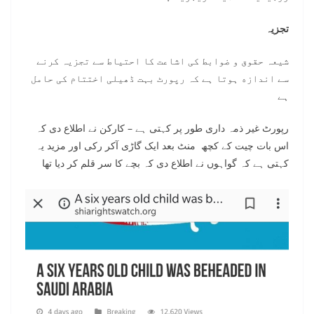
تجزیہ
شیعہ حقوق و ضوابط کی اشاعت کا احتیاط سے تجزیہ کرنے
سے اندازه ہوتا ہے کہ رپورٹ بہت ڈھیلی اختتام کی حامل
ہے
رپورٹ غیر ذمہ داری طور پر کہتی ہے – کارکن نے اطلاع دی کہ
اس بات چیت کے کچھ منٹ بعد ایک گاڑی آکر رکی اور مزید یہ
کہتی ہے کہ گواہوں نے اطلاع دی کہ بچے كا سر قلم کر دیا تھا