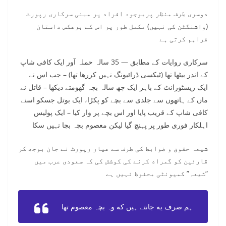
دوسری طرف منظر پرموجود افراد پر مبنی سرکاری رپورٹ
(واشنگٹن کی نہیں) مکمل طور پر اس کے برعکس داستان
فراہم کرتی ہے
سرکاری روایات کے مطابق — 35 سالہ حملہ آور ایک کافی شاپ
کے اندر بیٹھا تھا (ٹیکسی ڈرائیونگ نہیں کررها تها) – جب اس نے
ایک ریسٹورانٹ کے باہر ایک چھ سالہ بچہ گھومتے دیکھا – قاتل نے
ماں کے ہاتھوں سے جلدی سے بچے کو پکڑا، ایک بوتل جسکو اسنے
کافی شاپ کے قریب پایا اور اس بچے پر وار کیا – ایک پولیس
اہلکار فوری طور پر پہنچ گیا لیکن معصوم بچہ بچا نہیں سکا
شیعہ حقوق و ضوابط کی طرف سے عیار رپورٹ نے جان بوجھ کر
قارئین کو گمراه کرنے کی کوشش کی کہ سعودی عرب میں
“شیعہ” کمیونٹی محفوظ نہیں ہے
ہم صرف یه جانتے ہیں که وہ بچہ معصوم تھا