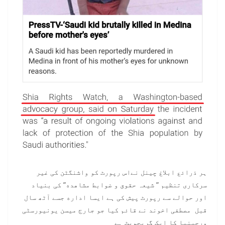
ہر ذرائع ابلاغ چینل نےاس رپورٹ كو واشنگٹن کی غیر
سرکاری تنظیم ” شیعہ حقوق و ضوابط مشاهده” کی بنیاد
اور حوالے سے رپورٹ پیش کی ہے ایسا اداره جسے آٹھ سال
قبل مصطفی اخوند نے قائم کیا جو جارج میسن یونیورسٹی
ورجینیا کا ایک گریجویٹ ہے