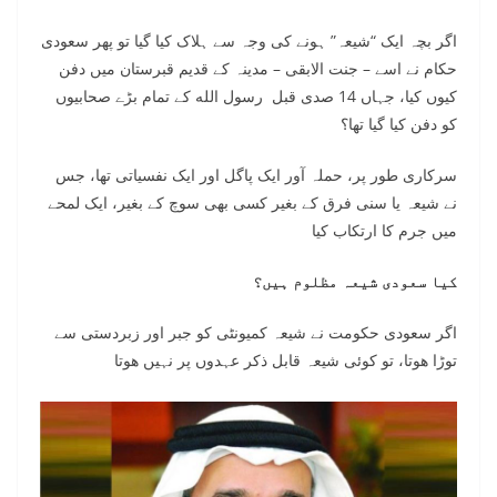
اگر بچہ ایک “شیعہ” ہونے کی وجہ سے ہلاک کیا گیا تو پھر سعودی
حکام نے اسے – جنت الابقی – مدینہ کے قدیم قبرستان میں دفن
کیوں کیا، جہاں 14 صدی قبل رسول الله کے تمام بڑے صحابیوں
کو دفن کیا گیا تھا؟
سرکاری طور پر، حملہ آور ایک پاگل اور ایک نفسیاتی تھا، جس
نے شیعہ یا سنی فرق کے بغیر کسی بھی سوچ کے بغیر، ایک لمحے
میں جرم کا ارتکاب کیا
کیا سعودی شیعہ مظلوم ہیں؟
اگر سعودی حکومت نے شیعہ کمیونٹی کو جبر اور زبردستی سے
توڑا هوتا، تو کوئی شیعہ قابل ذکر عہدوں پر نہیں هوتا