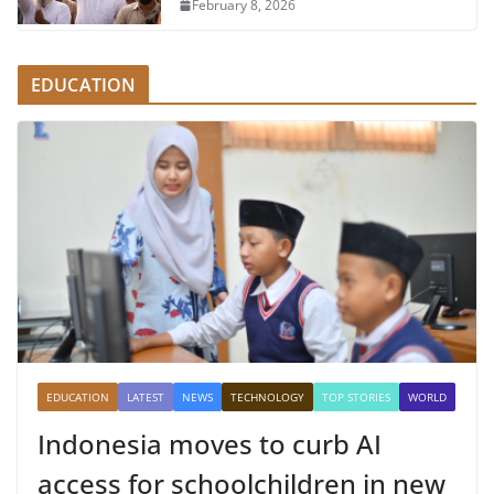
February 8, 2026
EDUCATION
EDUCATION
LATEST
NEWS
TECHNOLOGY
TOP STORIES
WORLD
Indonesia moves to curb AI
access for schoolchildren in new