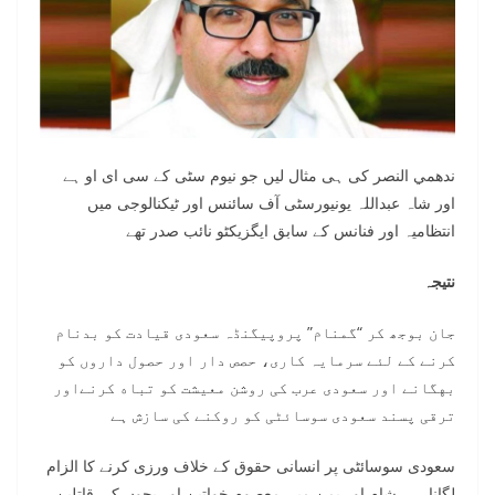
ندهمي النصر کی ہی مثال لیں جو نیوم سٹی کے سی ای او ہے
اور شاہ عبداللہ یونیورسٹی آف سائنس اور ٹیکنالوجی میں
انتظامیہ اور فنانس کے سابق ایگزیکٹو نائب صدر تهے
نتیجہ
جان بوجھ کر “گمنام” پروپیگنڈہ سعودی قیادت کو بدنام
کرنے کے لئے سرمایہ کاری، حصص دار اور حصول داروں کو
بهگانے اور سعودی عرب کی روشن معیشت کو تباه کرنےاور
ترقی پسند سعودی سوسائٹی کو روکنے کی سازش ہے
سعودی سوسائٹی پر انسانی حقوق کے خلاف ورزی کرنے کا الزام
لگانا ہے، شام اور یمن میں معصوم خواتین اور بچوں کی قاتلین