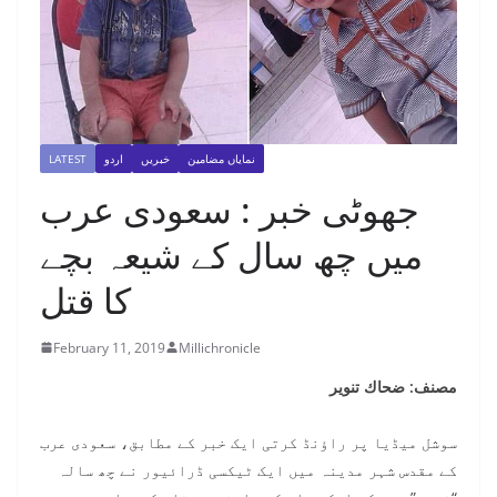
LATEST
اردو
خبریں
نمایاں مضامین
جھوٹی خبر : سعودی عرب
میں چھ سال کے شیعہ بچے
کا قتل
February 11, 2019
Millichronicle
مصنف: ضحاك تنوير
سوشل میڈیا پر راؤنڈ کرتی ایک خبر کے مطابق، سعودی عرب
کے مقدس شہر مدینہ میں ایک ٹیکسی ڈرائیور نے چھ سالہ