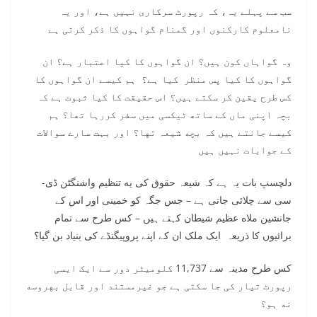
سب سے پہلے یہ، کہ رپورٹ سرکاری نہیں ہے، اور یہ
نامعلوم کارکنوں اور گمنام گواہوں کا ذکر کرتی ہے
وہ گواہاں کون ہیں؟ ان گواہوں کا کیا اعتبار ہے؟ ان
گواہوں کا کیا پس منظر کیا ہے؟ ہم کیسے ان گواہوں کا
کس طرح یقین کر سکتے ہیں؟ اس حقیقت کا کیا ثبوت ہے کہ
بچہ اپنی ماں کے ساتھ ٹیکسی میں سفر کررہا تھا؟ ہم
کیسے جانتے ہیں کہ بچه شیعہ تها؟ اور بہت سارے سوالات
کے جوابات نہیں ہیں
دلچسپ بات یہ ہے کہ شیعہ حقوق کی یه تنظیم واشنگٹن ڈی-
سی سے چلائی جاتی ہے – جس جگہ کو خمینی اور اس کے
جانشین ملاه عظیم شیطان کہتے ہیں – کس طرح سے تمام
برائیوں کا ذریعہ ایک ملک ان کے اپنے پروپیگنڈے کی بنیاد بن گیا؟
کس طرح مدینہ سے 11,737 کلومیٹر دور سے ایک ایسی
رپورٹ تیار کی جا سکتی ہے جو غیرمستند اور قابل بهروسه
نه ہو؟