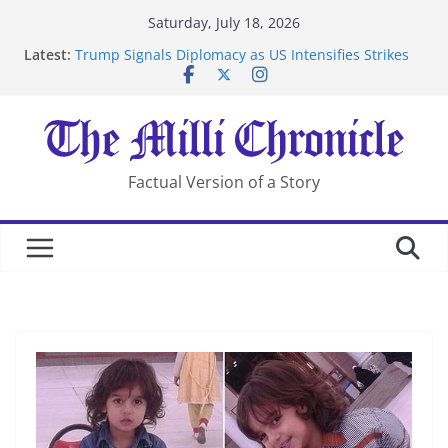
Skip
Saturday, July 18, 2026
to
Latest:
Trump Signals Diplomacy as US Intensifies Strikes
content
on Iran
Seven Americans Quarantine at Kenya Ebola Facility
After US Restrictions
UK Charges Man Under Iran-Linked National
Security Laws
Landslide Buries Residents in China’s Chongqing
Factual Version of a Story
Suspected Pirates Seize Chemical Tanker Off Yemen
Coast