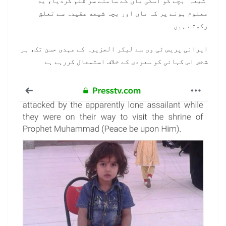
“شیعہ” بچے کو اسکی ماں کے سامنے سر قلم کردیا، یه
معلوم ہونے پر کہ ماں اور بچہ شیعه عقیدہ سے تعلق
رکھتے ہیں
ایرانی پریس ٹی وی سے لیکر الجزیرہ کے مہدی حسن تک، ہر
شخص اس کہانی کو سعودی کے خلاف استمعال کررہے ہے