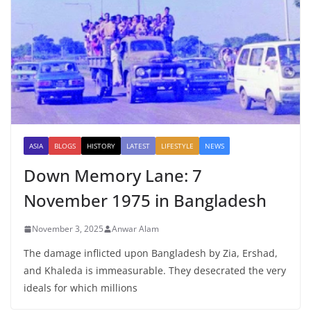
ASIA
BLOGS
HISTORY
LATEST
LIFESTYLE
NEWS
Down Memory Lane: 7
November 1975 in Bangladesh
November 3, 2025
Anwar Alam
The damage inflicted upon Bangladesh by Zia, Ershad,
and Khaleda is immeasurable. They desecrated the very
ideals for which millions