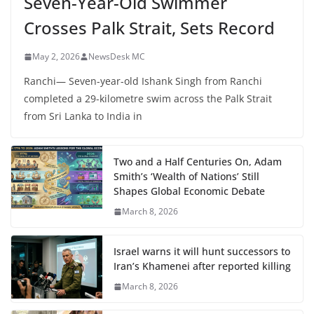
Seven-Year-Old Swimmer
Crosses Palk Strait, Sets Record
May 2, 2026
NewsDesk MC
Ranchi— Seven-year-old Ishank Singh from Ranchi
completed a 29-kilometre swim across the Palk Strait
from Sri Lanka to India in
Two and a Half Centuries On, Adam
Smith’s ‘Wealth of Nations’ Still
Shapes Global Economic Debate
March 8, 2026
Israel warns it will hunt successors to
Iran’s Khamenei after reported killing
March 8, 2026